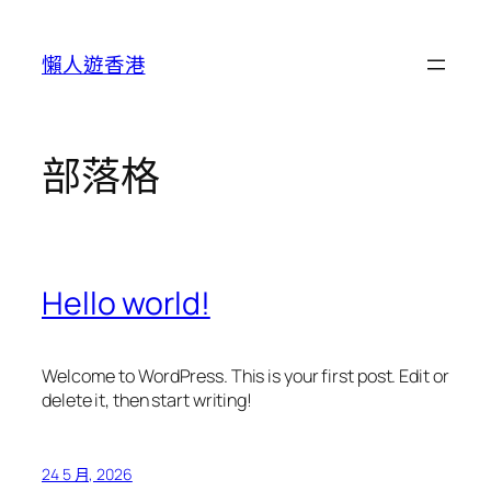
跳
至
懶人遊香港
主
要
內
容
部落格
Hello world!
Welcome to WordPress. This is your first post. Edit or
delete it, then start writing!
24 5 月, 2026